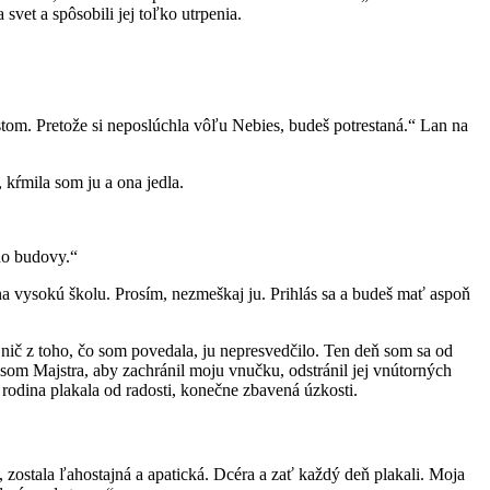
svet a spôsobili jej toľko utrpenia.
stom. Pretože si neposlúchla vôľu Nebies, budeš potrestaná.“ Lan na
 kŕmila som ju a ona jedla.
do budovy.“
na vysokú školu. Prosím, nezmeškaj ju. Prihlás sa a budeš mať aspoň
nič z toho, čo som povedala, ju nepresvedčilo. Ten deň som sa od
a som Majstra, aby zachránil moju vnučku, odstránil jej vnútorných
 rodina plakala od radosti, konečne zbavená úzkosti.
i, zostala ľahostajná a apatická. Dcéra a zať každý deň plakali. Moja