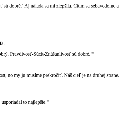
 sú dobré.‘ Aj nálada sa mi zlepšila. Cítim sa sebavedome a
fa.
brý, Pravdivosť-Súcit-Znášanlivosť sú dobré.‘“
st, no my ju musíme prekročiť. Náš cieľ je na druhej strane.
usporiadal to najlepšie.“