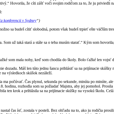
ý.“ Hovorila, že cíti zášť voči svojim rodičom za to, že ju priviedli na 
l:
a konferencii v Sydney
“)
ožno sa budeš cítiť slobodná, potom však budeš trpieť ešte väčším tre
. Som už taká stará a stále sa o teba musím starať.“ Kým som hovorila,
 ťažké som mala nohy, keď som chodila do školy. Bolo ťažké len vojsť 
e dozadu. Máš len túto jednu šancu prihlásiť sa na prijímacie skúšky 
e na výsledkoch skúšok nezáleží.
ela ma počúvať. Čas plynul, sekunda po sekunde, minúta po minúte, ale 
a 18. hodina, rozhodla som sa požiadať Majstra, aby jej pomohol. Prosil
la ten krok a prihlásila sa na prijímacie skúšky na vysokú školu. Celá
astal čas ísť, zostala v posteli. Bez ohľadu na to, ako ju rodičia prosil