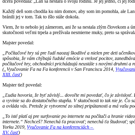
dcéra povedala: „Lan sa nestará o svoju rodinu. Je jej jedno, či jej r
Každý deň som chodila ku nim domov, aby som im pomohla, ale Lan odmi
bránili jej v tom. Tak to išlo stále dokola.
Viem, že to nebolo jej zámerom, ani že sa nestala zlým človekom a úmy
skutočnosti veľmi trpela a prežívala nesmierne muky, preto sa správala
Majster povedal:
„Počítačové hry sú pre ľudí naozaj škodlivé a nielen pre deti učeníkov 
spôsobia, že vám chýbajú ľudské emócie a vrelosť pocitov, zanedbávat
počítačové hry, obchodníci prichádzajú neustále s novými druhmi a r
(„Vyučovanie Fa na Fa konferencii v San Franciscu 2014,
Vyučovani
XIII. časť
)
Majster tiež povedal:
„Ľudia hovoria, že byť závislý... dovoľte mi povedať, čo je závislos
a vyvinie sa do dostatočného stupňa. V skutočnosti to tak nie je. Čo 
a ovláda vás. Pretože je vytvorené zo silnej pripútanosti a má vašu 
„To isté platí aj pre surfovanie po internete na počítači a hranie vi
internete.“ Nechceš? Nenechá ťa pracovať; nenechá ťa študovať; spôs
Yorku 2019,
Vyučovanie Fa na konferenciách –
XV. časť
)