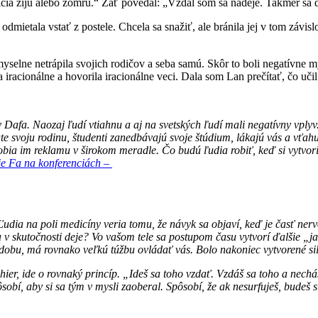
odičia žijú alebo zomrú.“ Zať povedal: „Vzdal som sa nádeje. Takmer sa 
etala vstať z postele. Chcela sa snažiť, ale bránila jej v tom závislo
selne netrápila svojich rodičov a seba samú. Skôr to boli negatívne myšl
 iracionálne a hovorila iracionálne veci. Dala som Lan prečítať, čo učil
Dafa. Naozaj ľudí vtiahnu a aj na svetských ľudí mali negatívny vplyv. Sp
e svoju rodinu, študenti zanedbávajú svoje štúdium, lákajú vás a vťahu
obia im reklamu v širokom meradle. Čo budú ľudia robiť, keď si vytvori
e Fa na konferenciách –
ť. Ľudia na poli medicíny veria tomu, že návyk sa objaví, keď je časť
sa v skutočnosti deje? Vo vašom tele sa postupom času vytvorí ďalšie „j
podobu, má rovnako veľkú túžbu ovládať vás. Bolo nakoniec vytvorené s
deohier, ide o rovnaký princíp. „Ideš sa toho vzdať. Vzdáš sa toho a ne
obí, aby si sa tým v mysli zaoberal. Spôsobí, že ak nesurfuješ, budeš