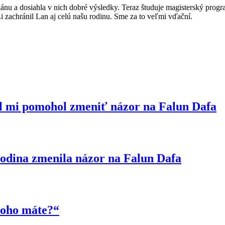
 a dosiahla v nich dobré výsledky. Teraz študuje magisterský program n
i zachránil Lan aj celú našu rodinu. Sme za to veľmi vďační.
l mi pomohol zmeniť názor na Falun Dafa
odina zmenila názor na Falun Dafa
toho máte?“