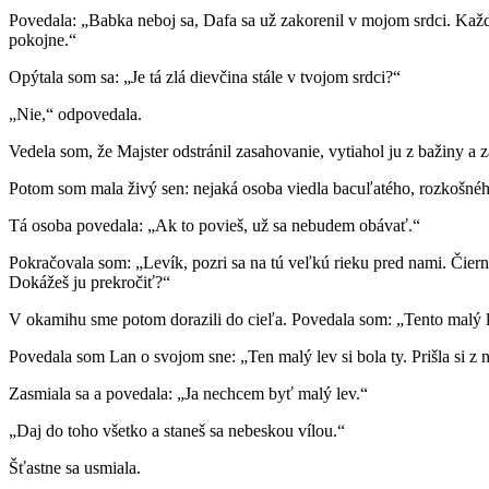
Povedala: „Babka neboj sa, Dafa sa už zakorenil v mojom srdci. Každý
pokojne.“
Opýtala som sa: „Je tá zlá dievčina stále v tvojom srdci?“
„Nie,“ odpovedala.
Vedela som, že Majster odstránil zasahovanie, vytiahol ju z bažiny a za
Potom som mala živý sen: nejaká osoba viedla bacuľatého, rozkošnéh
Tá osoba povedala: „Ak to povieš, už sa nebudem obávať.“
Pokračovala som: „Levík, pozri sa na tú veľkú rieku pred nami. Čiern
Dokážeš ju prekročiť?“
V okamihu sme potom dorazili do cieľa. Povedala som: „Tento malý l
Povedala som Lan o svojom sne: „Ten malý lev si bola ty. Prišla si z 
Zasmiala sa a povedala: „Ja nechcem byť malý lev.“
„Daj do toho všetko a staneš sa nebeskou vílou.“
Šťastne sa usmiala.