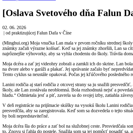
[Oslava Svetového dňa Falun Da
02. 06. 2026
| od praktizujúcej Falun Dafa v Číne
(Minghui.org) Moja vnučka Lan mala v prvom ročníku strednej školy v
známky začali výrazne kolísať. Keď sa jej známky zhoršili, Lan sa cít
najrôznejšie výhovorky, aby sa vyhla chodeniu do školy. Trávila dom
Moja dcéra a zať jej videohry zobrali a zamkli ich do skrine. Lan bol
na dvore alebo v garáži a plakať. Jej správanie začalo byť nepredvídate
Tento cyklus sa neustále opakoval. Počas jej kľúčového posledného ro
Lanini rodičia aj starí rodičia z otcovej strany sa ju snažili presvedčiť
školy, ale Lan zostávala neoblomná. Bola rozhodnutá nejsť a povedal
hladu.“ Odmietala jesť a piť, zavrela sa do svojej izby, zatiahla záve
V deň registrácie na prijímacie skúšky na vysokú školu Lanini rodiči
presvedčila, aby sa zaregistrovala. Keď som sa dozvedela o tejto sit
by boli nepredstaviteľné.
Moja dcéra šla do práce a zať bol na služobnej ceste. Presviedčala som
to. Znovu si ľahla do postele. Snažila som sa jej pomôcť posadiť sa, a