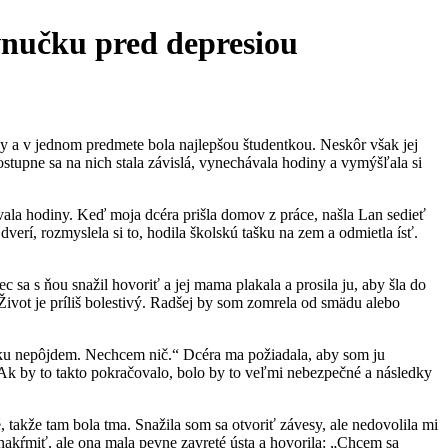
vnučku pred depresiou
y a v jednom predmete bola najlepšou študentkou. Neskôr však jej
Postupne sa na nich stala závislá, vynechávala hodiny a vymýšľala si
hávala hodiny. Keď moja dcéra prišla domov z práce, našla Lan sedieť
dverí, rozmyslela si to, hodila školskú tašku na zem a odmietla ísť.
tec sa s ňou snažil hovoriť a jej mama plakala a prosila ju, aby šla do
ivot je príliš bolestivý. Radšej by som zomrela od smädu alebo
kúšku nepôjdem. Nechcem nič.“ Dcéra ma požiadala, aby som ju
. Ak by to takto pokračovalo, bolo by to veľmi nebezpečné a následky
, takže tam bola tma. Snažila som sa otvoriť závesy, ale nedovolila mi
u nakŕmiť, ale ona mala pevne zavreté ústa a hovorila: „Chcem sa