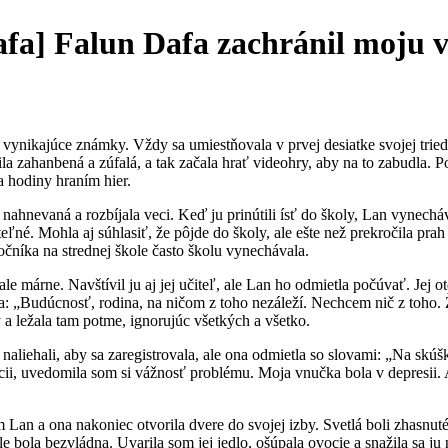
fa] Falun Dafa zachránil moju 
ynikajúce známky. Vždy sa umiestňovala v prvej desiatke svojej tried
ila zahanbená a zúfalá, a tak začala hrať videohry, aby na to zabudla. 
a hodiny hraním hier.
a nahnevaná a rozbíjala veci. Keď ju prinútili ísť do školy, Lan vynec
ľné. Mohla aj súhlasiť, že pôjde do školy, ale ešte než prekročila prah 
čníka na strednej škole často školu vynechávala.
, ale márne. Navštívil ju aj jej učiteľ, ale Lan ho odmietla počúvať. Jej o
a: „Budúcnosť, rodina, na ničom z toho nezáleží. Nechcem nič z toho. Ž
sy a ležala tam potme, ignorujúc všetkých a všetko.
a naliehali, aby sa zaregistrovala, ale ona odmietla so slovami: „Na s
uácii, uvedomila som si vážnosť problému. Moja vnučka bola v depresii
 Lan a ona nakoniec otvorila dvere do svojej izby. Svetlá boli zhasnuté
le bola bezvládna. Uvarila som jej jedlo, ošúpala ovocie a snažila sa j