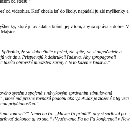
dusím od stresu.“
sť od videohier. Keď chcela ísť do školy, napádali ju zlé myšlienky a
ienky, ktoré ju ovládali a bránili jej v tom, aby sa správala dobre. V
 Majster.
ôsobia, že sa slabo činíte v práci, zle spíte, zle si odpočiniete a
jú vás dnu. Prispievajú k deštrukcii ľudstva. Aby spropagovali
li takéto obrovské množstvo karmy? Je to kazenie ľudstva.“
 nervového systému spojená s návykovým správaním stimulovaná
a“, ktoré má presne rovnakú podobu ako vy. Avšak je zložené z tej veci
ilnou pripútanosťou.“
cháš ma zomrieť?“ Nenechá ťa. „Musím ťa prinútiť, aby si surfoval po
 surfovať dokonca aj vo sne.“ (Vyučovanie Fa na Fa konferencii v New