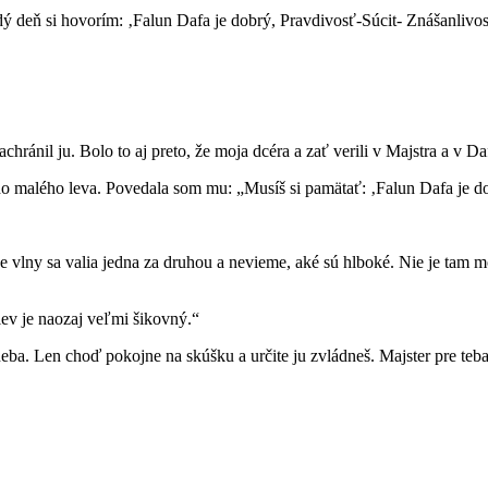
 deň si hovorím: ‚Falun Dafa je dobrý, Pravdivosť-Súcit- Znášanlivosť
chránil ju. Bolo to aj preto, že moja dcéra a zať verili v Majstra a v Da
o malého leva. Povedala som mu: „Musíš si pamätať: ‚Falun Dafa je do
e vlny sa valia jedna za druhou a nevieme, aké sú hlboké. Nie je tam mo
ev je naozaj veľmi šikovný.“
neba. Len choď pokojne na skúšku a určite ju zvládneš. Majster pre teba 