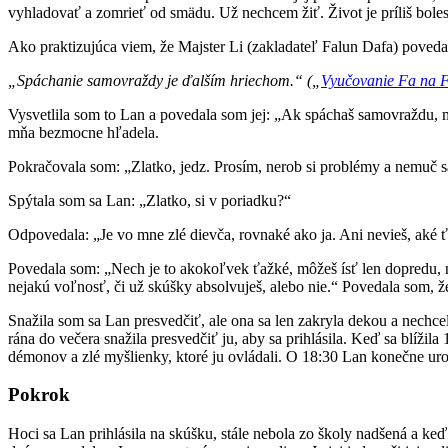
vyhladovať a zomrieť od smädu. Už nechcem žiť. Život je príliš bolestiv
Ako praktizujúca viem, že Majster Li (zakladateľ Falun Dafa) poveda
„Spáchanie samovraždy je ďalším hriechom.“ („
Vyučovanie Fa na F
Vysvetlila som to Lan a povedala som jej: „Ak spáchaš samovraždu, m
mňa bezmocne hľadela.
Pokračovala som: „Zlatko, jedz. Prosím, nerob si problémy a nemuč sa
Spýtala som sa Lan: „Zlatko, si v poriadku?“
Odpovedala: „Je vo mne zlé dievča, rovnaké ako ja. Ani nevieš, aké
Povedala som: „Nech je to akokoľvek ťažké, môžeš ísť len dopredu, ni
nejakú voľnosť, či už skúšky absolvuješ, alebo nie.“ Povedala som, ž
Snažila som sa Lan presvedčiť, ale ona sa len zakryla dekou a nechc
rána do večera snažila presvedčiť ju, aby sa prihlásila. Keď sa blížil
démonov a zlé myšlienky, ktoré ju ovládali. O 18:30 Lan konečne urobi
Pokrok
Hoci sa Lan prihlásila na skúšku, stále nebola zo školy nadšená a keď n