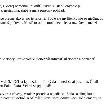
e, z ktorej nemohla uniknúť. Ľudia sú slabí; chýbalo jej
, nestabilná, slabá a mala prázdny pohľad.
ce presne ako ty, no je falošné. Tvoje zlé myšlienky nie sú niečím, čo
to nesmieš počúvať. Musíš to odmietnuť, nechcieť a rozlišovať medzi
a je dobrý, Pravdivosť-Súcit-Znášanlivosť sú dobré“ a požiadať
uši.“ Oči sa jej rozžiarili. Prikývla a hneď sa aj posadila. Čítali
u Falun Dafa. Veľmi sa jej to páčilo.
rila závesy, vstala z postele a najedla sa. Stala sa silnejšou a
anlivosť sú dobré. Keď máš v srdci spravodlivé veci, zlé elementy sa