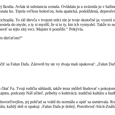
j škodia. Avšak tá substancia zostala. Ovládala ju a uväznila ju v bažin
la ho. Trpela veľkou bolesťou, bola apatická, podráždená, depresívna
opila. To zlé dievča v tvojom srdci nie je tvoje skutočné ja; vyzerá sí
y posiela do mysle, a ty si myslíš, že si to ty, kto ich vymyslel. Takže 
iť sa tejto zlej veci. Majster ti pomôže.“ Prikývla.
jím dieťaťom?“
 učiť sa Falun Dafa. Zároveň by ste vy dvaja mali opakovať: „Falun Daf
ť Fa. Tvoji rodičia súhlasili, takže teraz môžeš študovať s pokojom v d
tra, podcasty Náš učiteľ, príbehy o kultivácii, tradičnú kultúru a hudb
orčivejšou, jej pohľad sa vrátil do normálu a opäť sa usmievala. Roztvo
osím, každý deň si opakuj: ‚Falun Dafa je dobrý, Pravdivosť-Súcit-Znáš