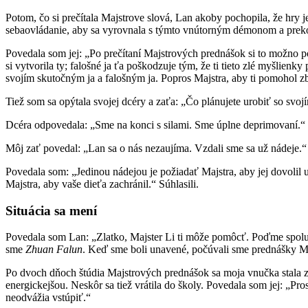
Potom, čo si prečítala Majstrove slová, Lan akoby pochopila, že hry je
sebaovládanie, aby sa vyrovnala s týmto vnútorným démonom a prekona
Povedala som jej: „Po prečítaní Majstrových prednášok si to možno poch
si vytvorila ty; falošné ja ťa poškodzuje tým, že ti tieto zlé myšlienk
svojím skutočným ja a falošným ja. Popros Majstra, aby ti pomohol zbav
Tiež som sa opýtala svojej dcéry a zaťa: „Čo plánujete urobiť so svo
Dcéra odpovedala: „Sme na konci s silami. Sme úplne deprimovaní.“
Môj zať povedal: „Lan sa o nás nezaujíma. Vzdali sme sa už nádeje.“
Povedala som: „Jedinou nádejou je požiadať Majstra, aby jej dovolil
Majstra, aby vaše dieťa zachránil.“ Súhlasili.
Situácia sa mení
Povedala som Lan: „Zlatko, Majster Li ti môže pomôcť. Poďme spolu číta
sme
Zhuan Falun
. Keď sme boli unavené, počúvali sme prednášky Majs
Po dvoch dňoch štúdia Majstrových prednášok sa moja vnučka stala zhov
energickejšou. Neskôr sa tiež vrátila do školy. Povedala som jej: „Pr
neodvážia vstúpiť.“