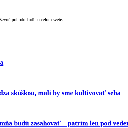
uševnú pohodu ľudí na celom svete.
Fa
dza skúškou, mali by sme kultivovať seba
do mňa budú zasahovať – patrím len pod vede