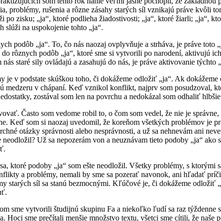
ktizujúcich som tento rok náhle veľmi jasne pochopil, že základnou prí
nia, problémy, rušenia a rôzne zásahy starých síl vznikajú práve kvôli 
úži po zisku; „ja“, ktoré podlieha žiadostivosti; „ja“, ktoré žiarli; „ja“
ch slúži na uspokojenie tohto „ja“.
h podôb „ja“. To, čo nás naozaj ovplyvňuje a strháva, je práve toto „j
ú do rôznych podôb „ja“, ktoré sme si vytvorili po narodení, aktivujú i
nás staré sily ovládajú a zasahujú do nás, je práve aktivovanie týchto
y je v podstate skúškou toho, či dokážeme odložiť „ja“. Ak dokážeme 
medzeru v chápaní. Keď vznikol konflikt, najprv som posudzoval, kto m
edostatky, zostával som len na povrchu a nedokázal som odhaliť hlbšie a
ltivovať. Často som vedome robil to, o čom som vedel, že nie je správn
e. Keď som si naozaj uvedomil, že koreňom všetkých problémov je prá
povrchné otázky správnosti alebo nesprávnosti, a už sa nehnevám ani n
e neodložil? Už sa nepozerám von a neuznávam tieto podoby „ja“ ako sv
ať.
a, ktoré podoby „ja“ som ešte neodložil. Všetky problémy, s ktorými sa 
nflikty a problémy, nemali by sme sa pozerať navonok, ani hľadať príč
my starých síl sa stanú bezmocnými. Kľúčové je, či dokážeme odložiť „
uť.
som sme vytvorili študijnú skupinu Fa a niekoľko ľudí sa raz týždenne 
a. Hoci sme prečítali menšie množstvo textu, všetci sme cítili, že naše