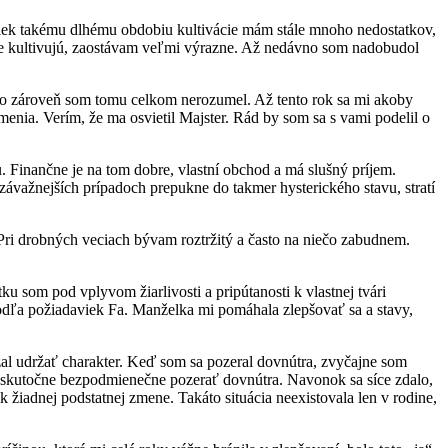
priek takému dlhému obdobiu kultivácie mám stále mnoho nedostatkov,
ovne kultivujú, zaostávam veľmi výrazne. Až nedávno som nadobudol
, no zároveň som tomu celkom nerozumel. Až tento rok sa mi akoby
enia. Verím, že ma osvietil Majster. Rád by som sa s vami podelil o
 Finančne je na tom dobre, vlastní obchod a má slušný príjem.
ávažnejších prípadoch prepukne do takmer hysterického stavu, stratí
Pri drobných veciach bývam roztržitý a často na niečo zabudnem.
 som pod vplyvom žiarlivosti a pripútanosti k vlastnej tvári
podľa požiadaviek Fa. Manželka mi pomáhala zlepšovať sa a stavy,
al udržať charakter. Keď som sa pozeral dovnútra, zvyčajne som
 sa skutočne bezpodmienečne pozerať dovnútra. Navonok sa síce zdalo,
 k žiadnej podstatnej zmene. Takáto situácia neexistovala len v rodine,