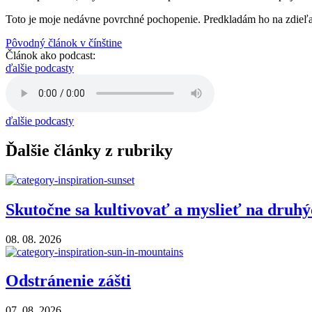
Toto je moje nedávne povrchné pochopenie. Predkladám ho na zdieľani
Pôvodný článok v čínštine
Článok ako podcast:
ďalšie podcasty
ďalšie podcasty
Ďalšie články z rubriky
Skutočne sa kultivovať a myslieť na druh
08. 08. 2026
Odstránenie zášti
07. 08. 2026