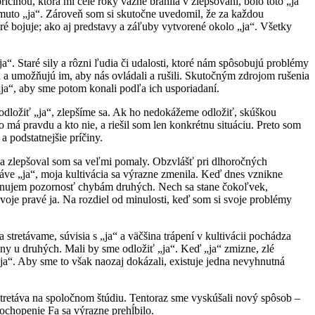
činou, ktorá mi celé roky vážne bránila v zlepšovaní, bolo toto „ja“
tomuto „ja“. Zároveň som si skutočne uvedomil, že za každou
, ktoré bojuje; ako aj predstavy a záľuby vytvorené okolo „ja“. Všetky
a“. Staré sily a rôzni ľudia či udalosti, ktoré nám spôsobujú problémy
ch a umožňujú im, aby nás ovládali a rušili. Skutočným zdrojom rušenia
 „ja“, aby sme potom konali podľa ich usporiadaní.
odložiť „ja“, zlepšíme sa. Ak ho nedokážeme odložiť, skúškou
á pravdu a kto nie, a riešil som len konkrétnu situáciu. Preto som
 podstatnejšie príčiny.
e, a zlepšoval som sa veľmi pomaly. Obzvlášť pri dlhoročných
ve „ja“, moja kultivácia sa výrazne zmenila. Keď dnes vznikne
evenujem pozornosť chybám druhých. Nech sa stane čokoľvek,
oje pravé ja. Na rozdiel od minulosti, keď som si svoje problémy
stretávame, súvisia s „ja“ a väčšina trápení v kultivácii pochádza
iny u druhých. Mali by sme odložiť „ja“. Keď „ja“ zmizne, zlé
ja“. Aby sme to však naozaj dokázali, existuje jedna nevyhnutná
stretáva na spoločnom štúdiu. Tentoraz sme vyskúšali nový spôsob –
 pochopenie Fa sa výrazne prehĺbilo.