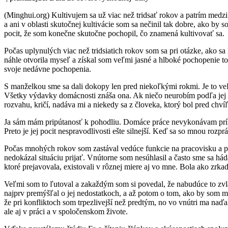
(Minghui.org) Kultivujem sa už viac než tridsať rokov a patrím medz
a ani v oblasti skutočnej kultivácie som sa nečinil tak dobre, ako b
pocit, že som konečne skutočne pochopil, čo znamená kultivovať sa.
Počas uplynulých viac než tridsiatich rokov som sa pri otázke, ako 
náhle otvorila myseľ a získal som veľmi jasné a hlboké pochopenie to
svoje nedávne pochopenia.
S manželkou sme sa dali dokopy len pred niekoľkými rokmi. Je to ve
Všetky výdavky domácnosti znáša ona. Ak niečo neurobím podľa jej p
rozvahu, kričí, nadáva mi a niekedy sa z človeka, ktorý bol pred chví
Ja sám mám pripútanosť k pohodliu. Domáce práce nevykonávam príliš
Preto je jej pocit nespravodlivosti ešte silnejší. Keď sa so mnou rozprá
Počas mnohých rokov som zastával vedúce funkcie na pracovisku a pred
nedokázal situáciu prijať. Vnútorne som nesúhlasil a často sme sa h
ktoré prejavovala, existovali v rôznej miere aj vo mne. Bola ako zrka
Veľmi som to ľutoval a zakaždým som si povedal, že nabudúce to zvl
najprv premýšľal o jej nedostatkoch, a až potom o tom, ako by som ma
že pri konfliktoch som trpezlivejší než predtým, no vo vnútri ma naďale
ale aj v práci a v spoločenskom živote.