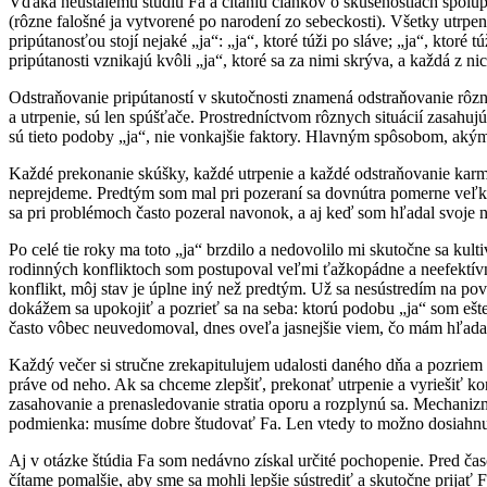
Vďaka neustálemu štúdiu Fa a čítaniu článkov o skúsenostiach spolupra
(rôzne falošné ja vytvorené po narodení zo sebeckosti). Všetky utrpe
pripútanosťou stojí nejaké „ja“: „ja“, ktoré túži po sláve; „ja“, ktoré t
pripútanosti vznikajú kvôli „ja“, ktoré sa za nimi skrýva, a každá z ni
Odstraňovanie pripútaností v skutočnosti znamená odstraňovanie rôznyc
a utrpenie, sú len spúšťače. Prostredníctvom rôznych situácií zasahuj
sú tieto podoby „ja“, nie vonkajšie faktory. Hlavným spôsobom, akým 
Každé prekonanie skúšky, každé utrpenie a každé odstraňovanie karm
neprejdeme. Predtým som mal pri pozeraní sa dovnútra pomerne veľkú 
sa pri problémoch často pozeral navonok, a aj keď som hľadal svoje n
Po celé tie roky ma toto „ja“ brzdilo a nedovolilo mi skutočne sa ku
rodinných konfliktoch som postupoval veľmi ťažkopádne a neefektívn
konflikt, môj stav je úplne iný než predtým. Už sa nesústredím na 
dokážem sa upokojiť a pozrieť sa na seba: ktorú podobu „ja“ som ešt
často vôbec neuvedomoval, dnes oveľa jasnejšie viem, čo mám hľad
Každý večer si stručne zrekapitulujem udalosti daného dňa a pozriem s
práve od neho. Ak sa chceme zlepšiť, prekonať utrpenie a vyriešiť ko
zasahovanie a prenasledovanie stratia oporu a rozplynú sa. Mechaniz
podmienka: musíme dobre študovať Fa. Len vtedy to možno dosiahn
Aj v otázke štúdia Fa som nedávno získal určité pochopenie. Pred ča
čítame pomalšie, aby sme sa mohli lepšie sústrediť a skutočne prijať F