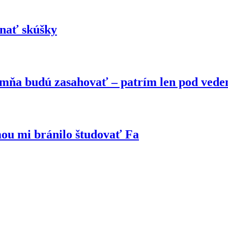
onať skúšky
do mňa budú zasahovať – patrím len pod vede
mou mi bránilo študovať Fa