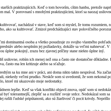
i starších praktizujúcich. Keď o tom hovorím, cítim hanbu, pretože na
y som mal. V porovnaní s mnohými praktizujúcimi, ktorí sa naozaj usil
sa kultivovať, nachádzal v stave, keď som si myslel, že tomu rozumiem
ho, ako sa kultivovať. Zmizol predchádzajúci stav polovičného porozum
ľmi dominantná osoba a všetko posudzuje zo svojho vlastného pohľadu.
redstáv alebo nesplním jej požiadavky, dokáže sa veľmi nahnevať. V z
ľou úplne pokojný, zrazu bez zjavnej príčiny stane niekto úplne iný.
 usilovne, robím ich menej než ona a často nie dostatočne dôkladne. 
va, často ma len kritizuje alebo sa sťažuje.
tým sa ku mne ani v práci, ani doma nikto takto nesprával. Na začiatku
ádali, niekedy veľmi prudko. Neskôr som si uvedomil, že som nekonal 
dlo, ktoré mi ukazovalo moje nedostatky.
ádnem lepšie. Keď sa však konflikt objavil znova, opäť som si nedokáz
l byť tolerantnejší, zlepšiť sa a rozšíriť svoje srdce. Nedokázal som
j rušili ľudské pripútanosti, ako sú žiarlivosť či pocit krivdy. Neprišlo