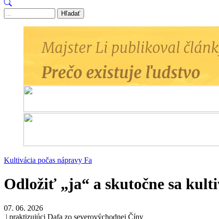
Hľadať
Kultivácia počas nápravy Fa
Odložiť „ja“ a skutočne sa kult
07. 06. 2026
| praktizujúci Dafa zo severovýchodnej Číny