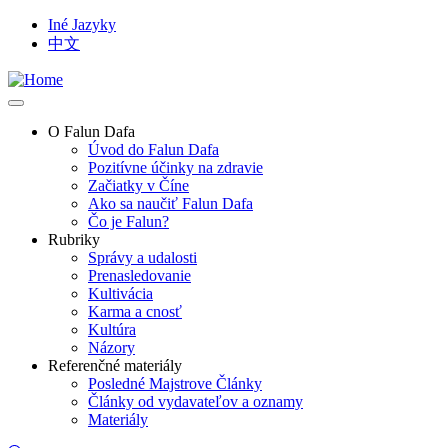
Skip
Iné Jazyky
to
中文
Top
main
Language
content
Links
O Falun Dafa
Úvod do Falun Dafa
Main
Pozitívne účinky na zdravie
navigation
Začiatky v Číne
Ako sa naučiť Falun Dafa
Čo je Falun?
Rubriky
Správy a udalosti
Prenasledovanie
Kultivácia
Karma a cnosť
Kultúra
Názory
Referenčné materiály
Posledné Majstrove Články
Články od vydavateľov a oznamy
Materiály