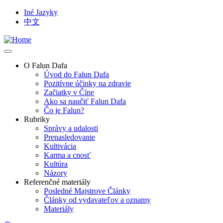
Skip
Iné Jazyky
to
中文
Top
main
Language
content
Links
O Falun Dafa
Úvod do Falun Dafa
Main
Pozitívne účinky na zdravie
navigation
Začiatky v Číne
Ako sa naučiť Falun Dafa
Čo je Falun?
Rubriky
Správy a udalosti
Prenasledovanie
Kultivácia
Karma a cnosť
Kultúra
Názory
Referenčné materiály
Posledné Majstrove Články
Články od vydavateľov a oznamy
Materiály