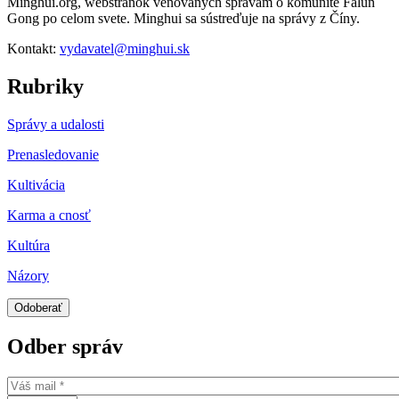
Minghui.org, webstránok venovaných správam o komunite Falun
Gong po celom svete. Minghui sa sústreďuje na správy z Číny.
Kontakt:
vydavatel@minghui.sk
Rubriky
Správy a udalosti
Prenasledovanie
Kultivácia
Karma a cnosť
Kultúra
Názory
Odber správ