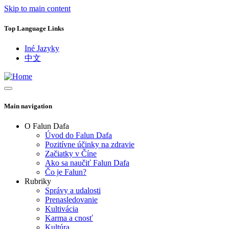
Skip to main content
Top Language Links
Iné Jazyky
中文
Main navigation
O Falun Dafa
Úvod do Falun Dafa
Pozitívne účinky na zdravie
Začiatky v Číne
Ako sa naučiť Falun Dafa
Čo je Falun?
Rubriky
Správy a udalosti
Prenasledovanie
Kultivácia
Karma a cnosť
Kultúra