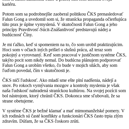
kariéru.
Potom som sa podrobnejšie zaoberal politikou ČKS prenasledovať
Falun Gong a uvedomil som si, že stranícka propaganda očierňujúca
túto prax je úplne vymyslená. V skutočnosti Falun Gong a jeho
princípy Pravdivosť-Súcit-Znášanlivosť predstavujú nádej a
budúcnosť Číny.
Je mi ťažko, keď si spomeniem na to, čo som urobil praktizujúcim.
Hoci som v očiach iných prišiel o slušnú prácu, až teraz som
pokojný a vyrovnaný. Keď som pracoval v justičnom systéme ČKS,
takýto pocit som nikdy nemal. Do budúcna plánujem podporovať
Falun Gong a urobím všetko, čo bude v mojich silách, aby som
ľuďom povedal, čím v skutočnosti je.
ČKS ničí ľudskosť. Ako mladí sme ešte plní nadšenia, nádejí a
snov. Po rokoch vymývania mozgov a kontroly myslenia je však
naša ľudskosť nahradená straníckou kultúrou. Na svojej pozícii som
bol nástrojom, ktorý chránil ČKS. Dokonca sme sľubovali, že sa
strane obetujeme.
V systéme ČKS je bežné klamať a mať mimomanželské pomery. V
ich rodinách sú časté konflikty a funkcionári ČKS často trpia zlým
zdravím. Dúfam, že sa ČKS čoskoro zrúti.