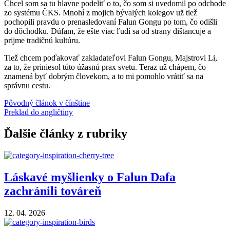
Chcel som sa tu hlavne podeliť o to, čo som si uvedomil po odchode
zo systému ČKS. Mnohí z mojich bývalých kolegov už tiež
pochopili pravdu o prenasledovaní Falun Gongu po tom, čo odišli
do dôchodku. Dúfam, že ešte viac ľudí sa od strany dištancuje a
prijme tradičnú kultúru.
Tiež chcem poďakovať zakladateľovi Falun Gongu, Majstrovi Li,
za to, že priniesol túto úžasnú prax svetu. Teraz už chápem, čo
znamená byť dobrým človekom, a to mi pomohlo vrátiť sa na
správnu cestu.
Pôvodný článok v čínštine
Preklad do angličtiny
Ďalšie články z rubriky
Láskavé myšlienky o Falun Dafa
zachránili továreň
12. 04. 2026