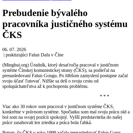
Prebudenie bývalého
pracovníka justičného systému
ČKS
06. 07. 2026
| praktizujúci Falun Dafa v Číne
(Minghui.org) Úradník, ktorý desaťročia pracoval v justičnom
systéme Čínskej komunistickej strany (ČKS), sa podieľal na
prenasledovaní Falun Gongu. Po hlbšom zamyslení postupne začal
svoju účasť ľutovať. Nižšie sa delí o svoju cestu od
spolupáchateľstva až k pochopeniu problému.
* * *
Viac ako 30 rokov som pracoval v justičnom systéme ČKS,
konkrétne v právnom systéme. Spočiatku som mal svoju prácu rád a
bol som na svojej pozícii spokojný. Vyšší predstavitelia do našej
práce zasahovali len zriedka a práca bola ľahká.
Potom, čo ČKS v roku 1999 začala prenasledovať Falun Gong,