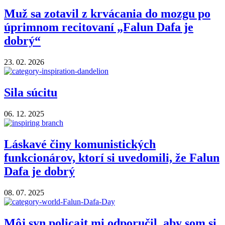
Muž sa zotavil z krvácania do mozgu po
úprimnom recitovaní „Falun Dafa je
dobrý“
23. 02. 2026
Sila súcitu
06. 12. 2025
Láskavé činy komunistických
funkcionárov, ktorí si uvedomili, že Falun
Dafa je dobrý
08. 07. 2025
Môj syn policajt mi odporučil, aby som si