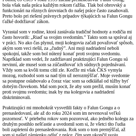
bola však naša práca každým rokom ťažšia. Tlak bol obrovský a
funkcionári na rôznych úrovniach do našej práce často zasahovali.
Preto bolo pri riešení právnych prípadov týkajúcich sa Falun Gongu
ťažké dodržiavať zákon.
Vyrastal som v rodine, ktorá zastávala tradičné hodnoty a rodičia mi
často hovorili: „Riaď sa svojim svedomím.” Takto som sa správal aj
v práci. No ako čas plynul, moji kolegovia začali považovať spôsob,
akým som veci riešil, za „čudný”. Ani moji nadriadení neboli
spokojní, takže som bol nútený konať proti svojmu svedomiu.
Napríklad som vedel, že zadržiavaní praktizujúci Falun Gongu sú
nevinní, ale musel som sa zúčastňovať ich súdnych pojednávaní.
Vždy som sa kvôli tomu cítil zle. Keďže mi však ČKS vymyla
mozog, rozhodol som sa nad tým už nerozmýšľať. Moje svedomie
sa postupne oslabovalo a čoraz viac som sa odkláňal od túžby byť
dobrým človekom. Mal som pocit, že aby som prežil, musím konať
proti svojmu svedomiu; inak by ma kolegovia a nadriadení
diskriminovali.
Praktizujúci mi mnohokrát vysvetlili fakty o Falun Gongu a o
prenasledovaní, ale až do roku 2024 som im nevenoval veľkú
pozornosť. V priebehu rokov som pozoroval, ako jedného kolegu za
druhým postihlo nešťastie a uvedomil som si, že všetci títo ľudia
boli zapletení do prenasledovania. Rok som o tom premýšľal, až
som si našiel zámienku odísť z práce, čím som ukončil svoju