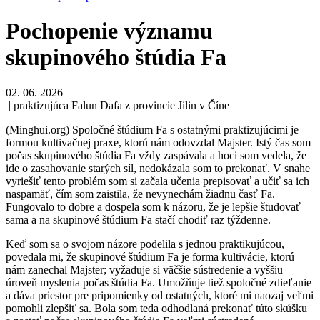
Pochopenie významu
skupinového štúdia Fa
02. 06. 2026
| praktizujúca Falun Dafa z provincie Jilin v Číne
(Minghui.org) Spoločné štúdium Fa s ostatnými praktizujúcimi je
formou kultivačnej praxe, ktorú nám odovzdal Majster. Istý čas som
počas skupinového štúdia Fa vždy zaspávala a hoci som vedela, že
ide o zasahovanie starých síl, nedokázala som to prekonať. V snahe
vyriešiť tento problém som si začala učenia prepisovať a učiť sa ich
naspamäť, čím som zaistila, že nevynechám žiadnu časť Fa.
Fungovalo to dobre a dospela som k názoru, že je lepšie študovať
sama a na skupinové štúdium Fa stačí chodiť raz týždenne.
Keď som sa o svojom názore podelila s jednou praktikujúcou,
povedala mi, že skupinové štúdium Fa je forma kultivácie, ktorú
nám zanechal Majster; vyžaduje si väčšie sústredenie a vyššiu
úroveň myslenia počas štúdia Fa. Umožňuje tiež spoločné zdieľanie
a dáva priestor pre pripomienky od ostatných, ktoré mi naozaj veľmi
pomohli zlepšiť sa. Bola som teda odhodlaná prekonať túto skúšku