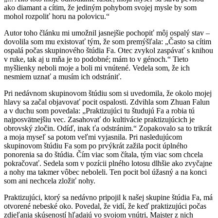
ako diamant a cítim, že jediným pohybom svojej mysle by som
mohol rozpoliť horu na polovicu.“
Autor toho článku mi umožnil jasnejšie pochopiť môj ospalý stav –
dovolila som mu existovať tým, že som premýšľala: „Často sa cítim
ospalá počas skupinového štúdia Fa. Otec zvykol zaspávať s knihou
v ruke, tak aj u mňa je to podobné; mám to v génoch.“ Tieto
myšlienky neboli moje a boli mi vnútené. Vedela som, že ich
nesmiem uznať a musím ich odstrániť.
Pri nedávnom skupinovom štúdiu som si uvedomila, že okolo mojej
hlavy sa začal objavovať pocit ospalosti. Zdvihla som Zhuan Falun
a v duchu som povedala: „Praktizujúci tu študujú Fa a robia tú
najposvätnejšiu vec. Zasahovať do kultivácie praktizujúcich je
obrovský zločin. Odíď, inak ťa odstránim.“ Zopakovalo sa to trikrát
a moja myseľ sa potom veľmi vyjasnila. Pri nasledujúcom
skupinovom štúdiu Fa som po prvýkrát zažila pocit úplného
ponorenia sa do štúdia. Čím viac som čítala, tým viac som chcela
pokračovať. Sedela som v pozícii plného lotosu dlhšie ako zvyčajne
a nohy ma takmer vôbec neboleli. Ten pocit bol úžasný a na konci
som ani nechcela zložiť nohy.
Praktizujúci, ktorý sa nedávno pripojil k našej skupine štúdia Fa, má
otvorené nebeské oko. Povedal, že vidí, že keď praktizujúci počas
zdieľania skúseností hľadajú vo svojom vnútri, Majster z nich