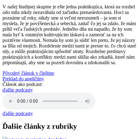
V našej študijnej skupine je ešte jedna praktikujúca, ktorá na rozdiel
odo mňa nikdy nezaváhala od začiatku prenasledovania. Hoci sa
poznáme už roky, nikdy sme si veľmi nerozumeli – ja som si
myslela, že je povýšenecká a sebecká, zatiaľ čo jej sa zdalo, že mám
príliš veľa ľudských predstáv. Jedného dňa mi napadlo, že by som
mala byť k ostatným kultivujúcim láskavá a zamerať sa na ich
pozitívne vlastnosti. Nemala by som ju súdiť len preto, že jej názory
sa líšia od mojich. Rozdelenie medzi nami je presne to, čo chcú staré
sily, a môže praktizujúcim spôsobiť straty. Rozdielne predstavy
praktizujúcich a konflikty medzi nami slúžia ako zrkadlá, ktoré nám
pripomínajú, aby sme sa pozreli dovnútra a zdokonalili sa.
Pôvodný článok v čínštine
Preklad do angličtiny
Článok ako podcast:
ďalšie podcasty
ďalšie podcasty
Ďalšie články z rubriky