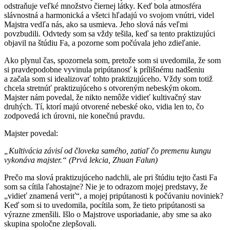
odstraňuje veľké množstvo čiernej látky. Keď bola atmosféra
slávnostná a harmonická a všetci hľadajú vo svojom vnútri, videl
Majstra vedľa nás, ako sa usmieva. Jeho slová nás veľmi
povzbudili. Odvtedy som sa vždy tešila, keď sa tento praktizujúci
objavil na štúdiu Fa, a pozorne som počúvala jeho zdieľanie.
Ako plynul čas, spozornela som, pretože som si uvedomila, že som
si pravdepodobne vyvinula pripútanosť k prílišnému nadšeniu
a začala som si idealizovať tohto praktizujúceho. Vždy som totiž
chcela stretnúť praktizujúceho s otvoreným nebeským okom.
Majster nám povedal, že nikto nemôže vidieť kultivačný stav
druhých. Tí, ktorí majú otvorené nebeské oko, vidia len to, čo
zodpovedá ich úrovni, nie konečnú pravdu.
Majster povedal:
„Kultivácia závisí od človeka samého, zatiaľ čo premenu kungu
vykonáva majster.“ (Prvá lekcia, Zhuan Falun)
Prečo ma slová praktizujúceho nadchli, ale pri štúdiu tejto časti Fa
som sa cítila ľahostajne? Nie je to odrazom mojej predstavy, že
„vidieť znamená veriť“, a mojej pripútanosti k počúvaniu noviniek?
Keď som si to uvedomila, pocítila som, že tieto pripútanosti sa
výrazne zmenšili. Išlo o Majstrove usporiadanie, aby sme sa ako
skupina spoločne zlepšovali.