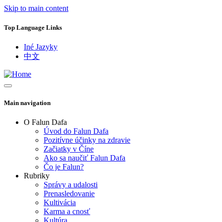
Skip to main content
Top Language Links
Iné Jazyky
中文
Main navigation
O Falun Dafa
Úvod do Falun Dafa
Pozitívne účinky na zdravie
Začiatky v Číne
Ako sa naučiť Falun Dafa
Čo je Falun?
Rubriky
Správy a udalosti
Prenasledovanie
Kultivácia
Karma a cnosť
Kultúra