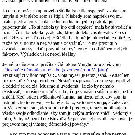
a zostať počas skupinového štúdia Fa veľmi sústredená.
Keď som počas skupinového štúdia Fa cítila ospalosť, vstala som,
umyla si tvár alebo som sa štipla. Niekedy som napriek svojmu
úsiliu predsa len zaspala. Jedného dňa mi jedna praktikujúca
pripomenula: „To si nebola ty, kto cítil ospalosť, mala by si vedieť a
uznať, že si to nebola ty, ale zlo, ktoré do teba zasahovalo. Zlo sa
odváži zasahovať do tvojho štúdia Fa, ktoré je mimoriadne dôležité,
takže by si ho mala bez váhania odstrániť.“ To ma prebudilo
a začala som vysielať spravodlivé myšlienky na odstránenie zlých
faktorov. Výsledok však nebol ideálny.
Jedného dňa som si prečítala článok na Minghui.org s názvom
„
Odstráňte démonickú povahu (s komentárom Majstra)
“.
Praktizujúci v ňom napísal: „Moja myseľ je teraz jasná. Nestačí len
rozpoznať zlé a spravodlivé. Nestačí rozpoznať, že sme spravodliví,
a oddeliť sa od zla. Musíme si uvedomiť, že zlo by nemalo
existovať, a musíme urobiť všetko, čo je v našich silách, aby sme ho
zničili. Keď príde myšlienková karma, namiesto toho, aby som ju
jednoducho toleroval, vedomý si toho, že to nie som ja, a čakal, až
ju Majster odstráni, ako som to robil predtým, teraz zmobilizujem
všetko svoje odhodlanie, aby som ju celým srdcom zničil, vedomý si
toho, že by už nemala existovať a že pasívne jej dovoliť existovať je
prejavom mojej vlastnej démonickej povahy.“
„... Ako toto moje odhodlanie rastie, moja myseľ sa stáva pevnou